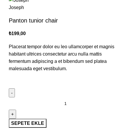
Panton tunior chair
₺
199,00
Placerat tempor dolor eu leo ullamcorper et magnis
habitant ultrices consectetur arcu nulla mattis
fermentum adipiscing a et bibendum sed platea
malesuada eget vestibulum.
Panton
tunior
chair
adet
SEPETE EKLE