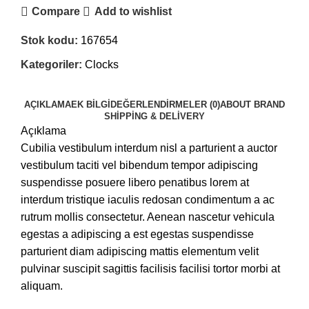
Compare
Add to wishlist
Stok kodu:
167654
Kategoriler:
Clocks
AÇIKLAMA
EK BILGI
DEĞERLENDIRMELER (0)
ABOUT BRAND
SHIPPING & DELIVERY
Açıklama
Cubilia vestibulum interdum nisl a parturient a auctor
vestibulum taciti vel bibendum tempor adipiscing
suspendisse posuere libero penatibus lorem at
interdum tristique iaculis redosan condimentum a ac
rutrum mollis consectetur. Aenean nascetur vehicula
egestas a adipiscing a est egestas suspendisse
parturient diam adipiscing mattis elementum velit
pulvinar suscipit sagittis facilisis facilisi tortor morbi at
aliquam.