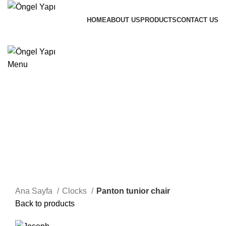
HOME
ABOUT US
PRODUCTS
CONTACT US
Message
Menu
Watch video
Click to enlarge
Ana Sayfa
Clocks
Panton tunior chair
Back to products