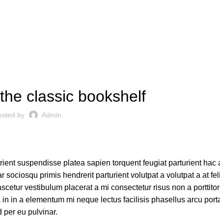
DECORATION
the classic bookshelf
osted by
Admin
urient suspendisse platea sapien torquent feugiat parturient hac 
 sociosqu primis hendrerit parturient volutpat a volutpat a at fel
scetur vestibulum placerat a mi consectetur risus non a porttito
ora in in a elementum mi neque lectus facilisis phasellus arcu por
d per eu pulvinar.