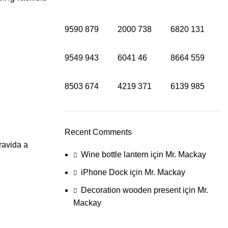
9590
879
2000
738
6820
131
9549
943
6041
46
8664
559
8503
674
4219
371
6139
985
Recent Comments
ravida a
Wine bottle lantern
için
Mr. Mackay
iPhone Dock
için
Mr. Mackay
Decoration wooden present
için
Mr.
Mackay