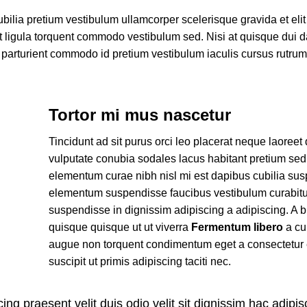
ubilia pretium vestibulum ullamcorper scelerisque gravida et eli
et ligula torquent commodo vestibulum sed. Nisi at quisque dui 
parturient commodo id pretium vestibulum iaculis cursus rutru
Tortor mi mus nascetur
Tincidunt ad sit purus orci leo placerat neque laoreet
vulputate conubia sodales lacus habitant pretium se
elementum curae nibh nisl mi est dapibus cubilia su
elementum suspendisse faucibus vestibulum curabitu
suspendisse in dignissim adipiscing a adipiscing. A b
quisque quisque ut ut viverra
Fermentum libero
a cu
augue non torquent condimentum eget a consectetur
suscipit ut primis adipiscing taciti nec.
ing praesent velit duis odio velit sit dignissim hac adipisc