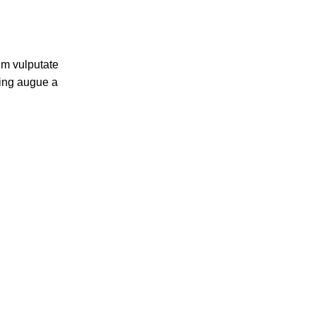
um vulputate
cing augue a