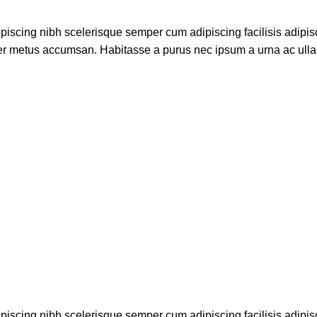
piscing nibh scelerisque semper cum adipiscing facilisis adipis
er metus accumsan. Habitasse a purus nec ipsum a urna ac ull
piscing nibh scelerisque semper cum adipiscing facilisis adipis