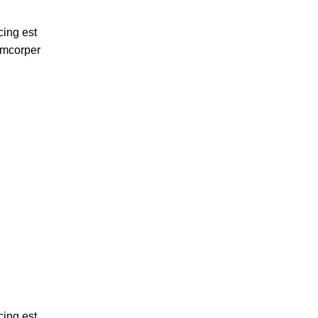
cing est
amcorper
cing est