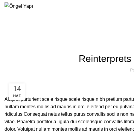
Blog
Reinterprets 
P
14
HAZ
Aliquet parturient scele risque scele risque nibh pretium part
nullam montes mollis ad mauris in orci eleifend per eu pulvinar
ridiculus.
Consequat netus tellus purus convallis sociis non na
vitae. Pharetra porttitor a ligula dui scelerisque convallis lit
dolor. Volutpat nullam montes mollis ad mauris in orci eleifen