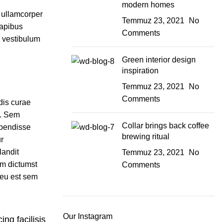
modern homes
t ullamcorper
Temmuz 23, 2021
No
dapibus
Comments
m vestibulum
Green interior design
inspiration
Temmuz 23, 2021
No
Comments
 dis curae
d. Sem
Collar brings back coffee
spendisse
brewing ritual
r
landit
Temmuz 23, 2021
No
m dictumst
Comments
 eu est sem
Our Instagram
ing facilisis