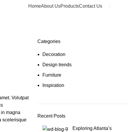
Home
About Us
Products
Contact Us
Message
Categories
Decoration
Design trends
Furniture
Inspiration
amet. Volutpat
is
r in magna
Recent Posts
ta scelerisque
Exploring Atlanta’s